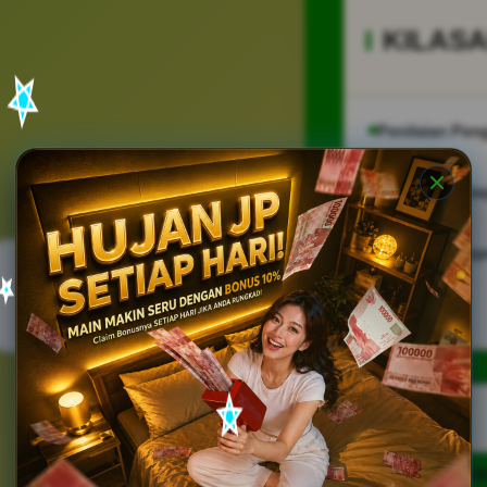
KILAS
Penilaian Pen
Sistem Pemba
Layanan Supp
+4 lebih
banyak
Platform
BONUS NEW