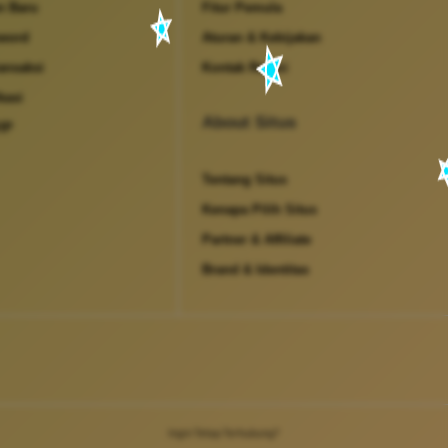
n Baru
Fitur Pemula
word
Aturan & Kebijakan
ansaksi
Kontak Resmi
ikasi
About Situs
IP
Tentang Situs
Kenapa Pilih Situs
Partner & Affiliate
Brand & Identitas
Ingin Tetap Terhubung?