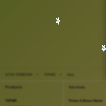
Layer Popup Close
SITUS TERBESAR
>
TOPWD
>
Situs
Footer Navigation
Products
Services
TOPWD
Promo & Bonus Harian