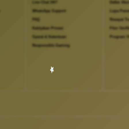
Live Chat 24/7
Daftar Aku
k
WhatsApp Support
Lupa Pass
FAQ
Riwayat Tr
Kebijakan Privasi
Fitur Verif
Syarat & Ketentuan
Program V
Responsible Gaming