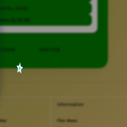
sit Rp. 10.000
draw Rp 50.000
LOGIN
DAFTAR
Information
mber
Fitur Akses