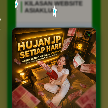
KILASAN WEBSITE
ASIAKLUB
Penilaian Pengguna
5.236.895
Sistem Pembayaran
4 Metode
Layanan Support
24/7
Platform
Multi-Device
PENAWARAN SPESIAL
BONUS NEW MEMBER 150%