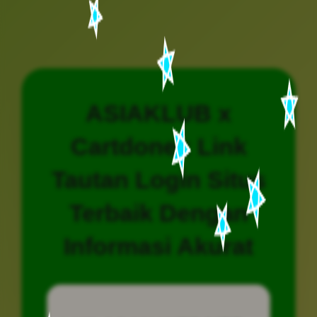
ASIAKLUB x
Cartdone : Link
Tautan Login Situs
Terbaik Dengan
Informasi Akurat